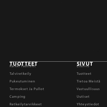
TUOTTEET
SIVUT
Kaikki Tuotteet
Etusivu
Talviretkeily
Tuotteet
Pukeutuminen
Tietoa Meistä
Termokset Ja Pullot
Vastuullisuus
Camping
Uutiset
Retkeilytarvikkeet
Yhteystiedot