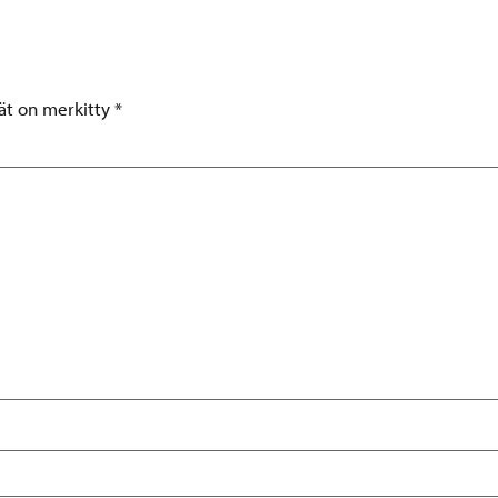
tät on merkitty
*