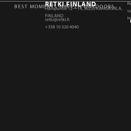
RETKI FINLAND
Re
BEST MOMENTS HAPPEN OUTDOORS.
Hampuntie 12—14, 36220 KANGASALA,
v
FINLAND
I
retki@retki.fi
+358 10 320 4040
r