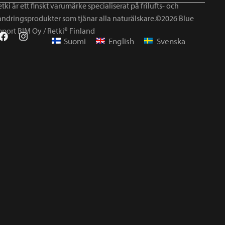
tki är ett finskt varumärke specialiserat på frilufts- och
andringsprodukter som tjänar alla naturälskare.©2026 Blue
mport BIM Oy / Retki® Finland
Suomi
English
Svenska