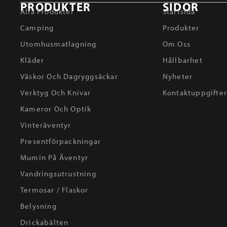
PRODUKTER
SIDOR
Alla Produkter
Startsida
Camping
Produkter
Utomhusmatlagning
Om Oss
Kläder
Hållbarhet
Väskor Och Dagryggsäckar
Nyheter
Verktyg Och Knivar
Kontaktuppgifte
Kameror Och Optik
Vinteräventyr
Presentförpackningar
Mumin På Äventyr
Vandringsutrustning
Termosar / Flaskor
Belysning
Drickabälten