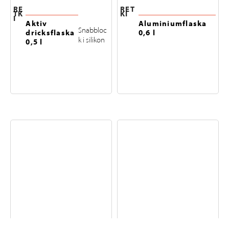
RE
RET
TK
KI
I
Aktiv
Aluminiumflaska
Snabbloc
dricksflaska
0,6 l
k i silikon
0,5 l