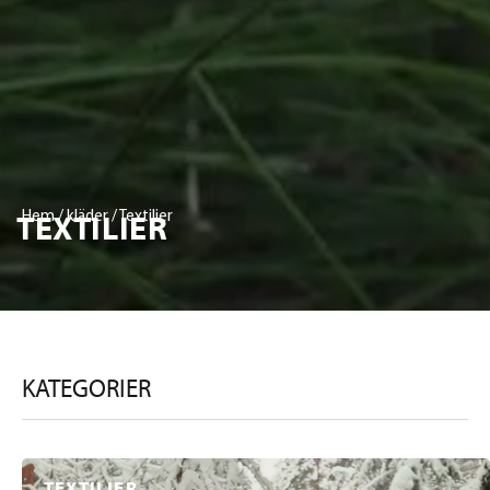
TEXTILIER
Hem
/
kläder
/ Textilier
KATEGORIER
TEXTILIER