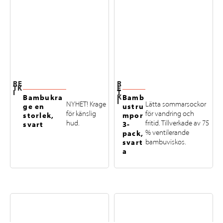
RE
R
TK
E
I
T
K
Bambukra
Bamb
I
NYHET! Krage
Lätta sommarsockor
ge en
ustru
för känslig
för vandring och
storlek,
mpor
hud.
fritid. Tillverkade av 75
svart
3-
% ventilerande
pack,
svart
bambuviskos.
a