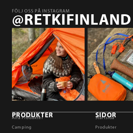
FÖLJ OSS PÅ INSTAGRAM
@RETKIFINLAND
PRODUKTER
SIDOR
Alla Produkter
Startsida
Camping
Produkter