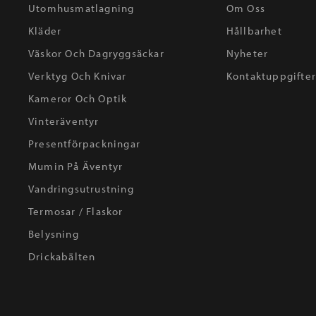
Utomhusmatlagning
Om Oss
Kläder
Hållbarhet
Väskor Och Dagryggsäckar
Nyheter
Verktyg Och Knivar
Kontaktuppgifte
Kameror Och Optik
Vinteräventyr
Presentförpackningar
Mumin På Äventyr
Vandringsutrustning
Termosar / Flaskor
Belysning
Drickabälten