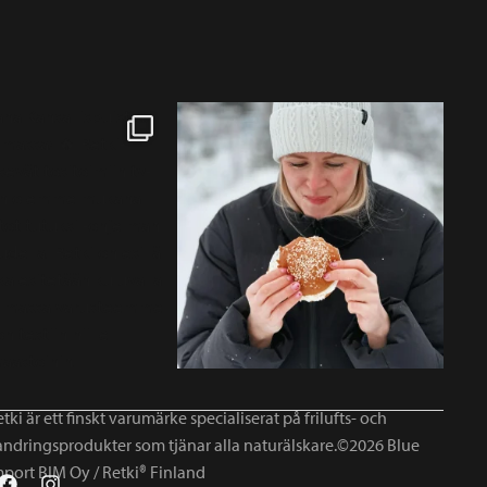
tki är ett finskt varumärke specialiserat på frilufts- och
andringsprodukter som tjänar alla naturälskare.©2026 Blue
mport BIM Oy / Retki® Finland