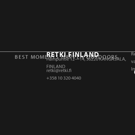
RETKI FINLAND
Re
BEST MOMENTS HAPPEN OUTDOORS.
Hampuntie 12—14, 36220 KANGASALA,
v
FINLAND
I
retki@retki.fi
+358 10 320 4040
r