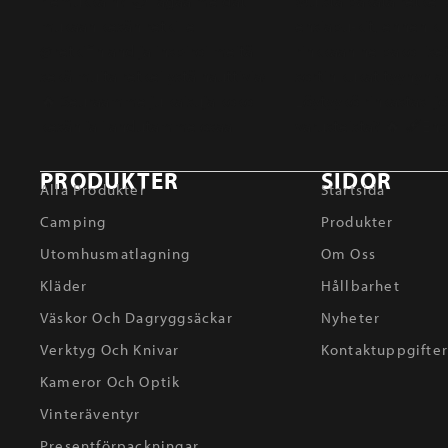
PRODUKTER
SIDOR
Alla Produkter
Startsida
Camping
Produkter
Utomhusmatlagning
Om Oss
Kläder
Hållbarhet
Väskor Och Dagryggsäckar
Nyheter
Verktyg Och Knivar
Kontaktuppgifte
Kameror Och Optik
Vinteräventyr
Presentförpackningar