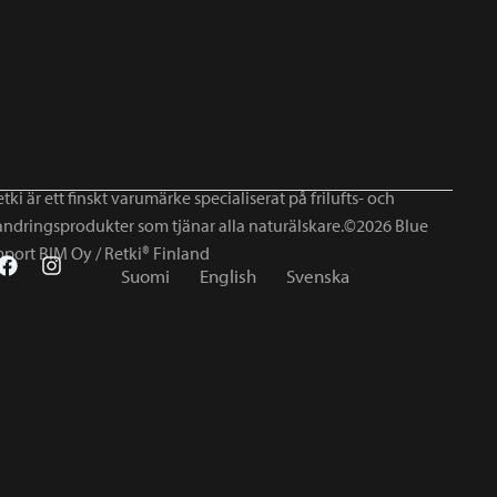
tki är ett finskt varumärke specialiserat på frilufts- och
andringsprodukter som tjänar alla naturälskare.©2026 Blue
mport BIM Oy / Retki® Finland
Suomi
English
Svenska