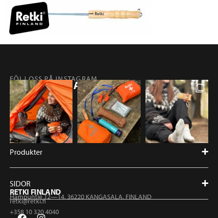
FÖLJ OSS PÅ INSTAGRAM
@RETKIFINLAND
Produkter
SIDOR
RETKI FINLAND
Hampuntie 12—14, 36220 KANGASALA, FINLAND
retki@retki.fi
+358 10 320 4040