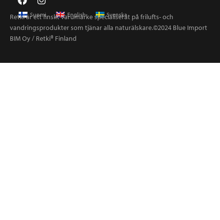
Suomi
English
Svenska
Retki är ett finskt varumärke specialiserat på frilufts- och
vandringsprodukter som tjänar alla naturälskare.©2024 Blue Import
BIM Oy / Retki® Finland