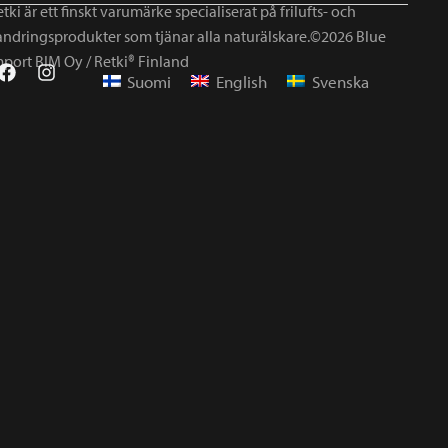
tki är ett finskt varumärke specialiserat på frilufts- och
andringsprodukter som tjänar alla naturälskare.©2026 Blue
mport BIM Oy / Retki® Finland
Suomi
English
Svenska