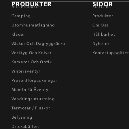
PRODUKTER
SIDOR
Alla Produkter
Startsida
Camping
Produkter
Utomhusmatlagning
Om Oss
Kläder
Hållbarhet
Väskor Och Dagryggsäckar
Nyheter
Verktyg Och Knivar
Kontaktuppgifte
Kameror Och Optik
Vinteräventyr
Presentförpackningar
Mumin På Äventyr
Vandringsutrustning
Termosar / Flaskor
Belysning
Drickabälten