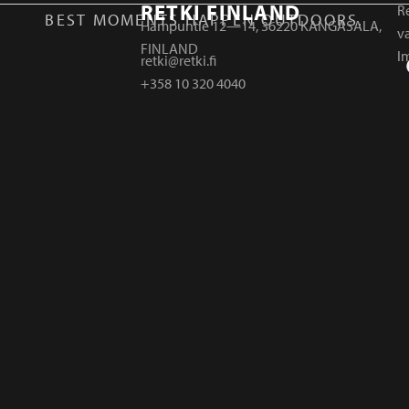
RETKI FINLAND
Re
BEST MOMENTS HAPPEN OUTDOORS.
Hampuntie 12—14, 36220 KANGASALA,
v
FINLAND
I
retki@retki.fi
+358 10 320 4040
r