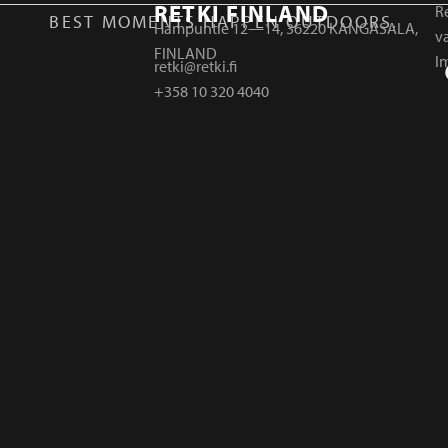
RETKI FINLAND
Re
BEST MOMENTS HAPPEN OUTDOORS.
Hampuntie 12—14, 36220 KANGASALA,
v
FINLAND
I
retki@retki.fi
+358 10 320 4040
r