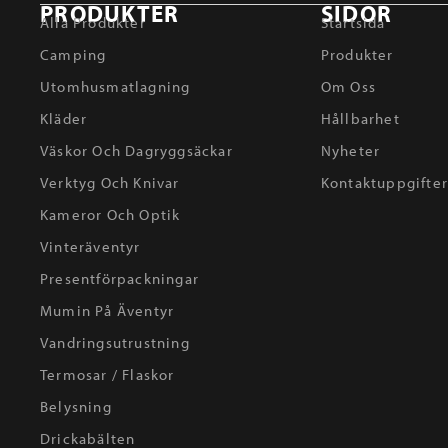
PRODUKTER
SIDOR
Alla Produkter
Startsida
Camping
Produkter
Utomhusmatlagning
Om Oss
Kläder
Hållbarhet
Väskor Och Dagryggsäckar
Nyheter
Verktyg Och Knivar
Kontaktuppgifte
Kameror Och Optik
Vinteräventyr
Presentförpackningar
Mumin På Äventyr
Vandringsutrustning
Termosar / Flaskor
Belysning
Drickabälten