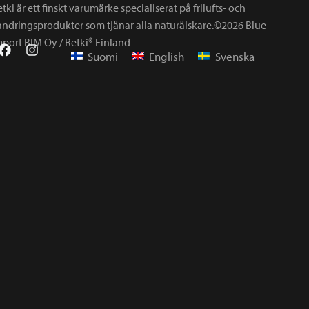
tki är ett finskt varumärke specialiserat på frilufts- och
andringsprodukter som tjänar alla naturälskare.©2026 Blue
mport BIM Oy / Retki® Finland
Suomi
English
Svenska