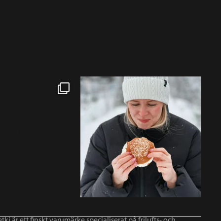
tki är ett finskt varumärke specialiserat på frilufts- och