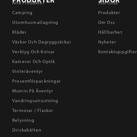
Alla Produkter
Startsida
Camping
Produkter
Utomhusmatlagning
Om Oss
Kläder
Hållbarhet
Väskor Och Dagryggsäckar
Nyheter
Verktyg Och Knivar
Kontaktuppgifte
Kameror Och Optik
Vinteräventyr
Presentförpackningar
Mumin På Äventyr
Vandringsutrustning
Termosar / Flaskor
Belysning
Drickabälten