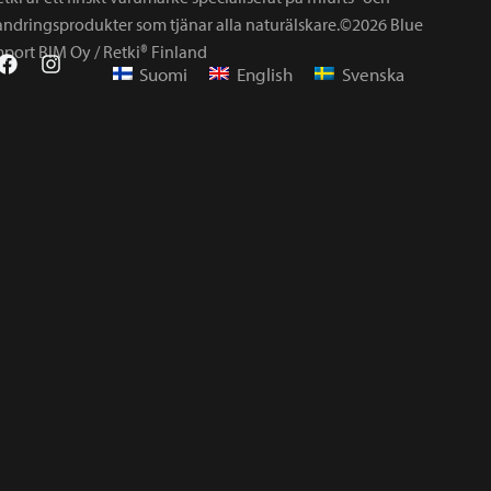
andringsprodukter som tjänar alla naturälskare.©2026 Blue
mport BIM Oy / Retki® Finland
Suomi
English
Svenska