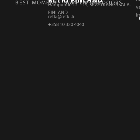
BEST MOMENTS HAPPEN OUTDOORS.
Hampuntie 12—14, 36220 KANGASALA,
v
FINLAND
I
retki@retki.fi
+358 10 320 4040
r