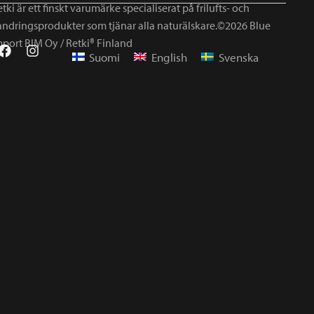
tki är ett finskt varumärke specialiserat på frilufts- och
andringsprodukter som tjänar alla naturälskare.©2026 Blue
mport BIM Oy / Retki® Finland
Suomi
English
Svenska