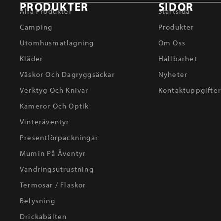
PRODUKTER
SIDOR
Alla Produkter
Startsida
Camping
Produkter
Utomhusmatlagning
Om Oss
Kläder
Hållbarhet
Väskor Och Dagryggsäckar
Nyheter
Verktyg Och Knivar
Kontaktuppgifte
Kameror Och Optik
Vinteräventyr
Presentförpackningar
Mumin På Äventyr
Vandringsutrustning
Termosar / Flaskor
Belysning
Drickabälten