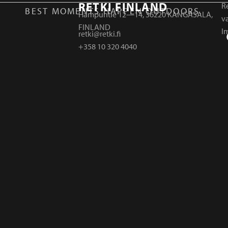
RETKI FINLAND
Re
BEST MOMENTS HAPPEN OUTDOORS.
Hampuntie 12—14, 36220 KANGASALA,
v
FINLAND
I
retki@retki.fi
+358 10 320 4040
r