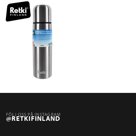
FÖLJ OSS PÅ INSTAGRAM
@RETKIFINLAND