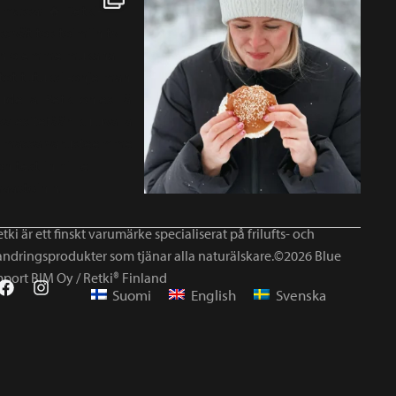
tki är ett finskt varumärke specialiserat på frilufts- och
andringsprodukter som tjänar alla naturälskare.©2026 Blue
mport BIM Oy / Retki® Finland
Suomi
English
Svenska