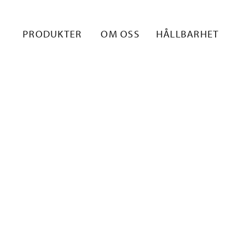
E_FISHING_R
PRODUKTER
OM OSS
HÅLLBARHET