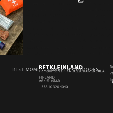
RETKI FINLAND
Re
BEST MOMENTS HAPPEN OUTDOORS.
Hampuntie 12—14, 36220 KANGASALA,
v
FINLAND
I
retki@retki.fi
+358 10 320 4040
r