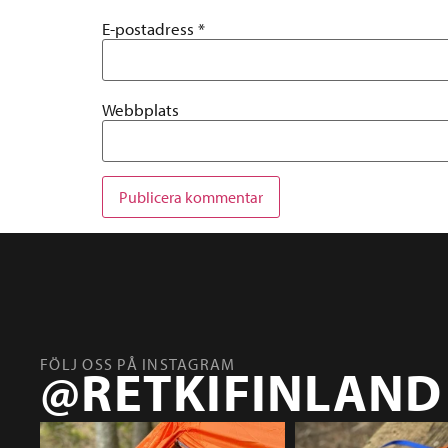
E-postadress
*
Webbplats
FÖLJ OSS PÅ INSTAGRAM
@RETKIFINLAND