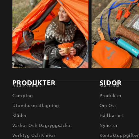
PRODUKTER
SIDOR
Alla Produkter
Startsida
Camping
Produkter
Utomhusmatlagning
Om Oss
Kläder
Hållbarhet
Väskor Och Dagryggsäckar
Nyheter
Verktyg Och Knivar
Kontaktuppgifte