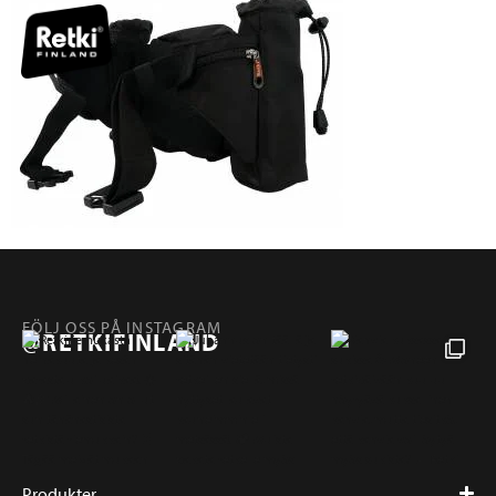
FÖLJ OSS PÅ INSTAGRAM
@RETKIFINLAND
Produkter