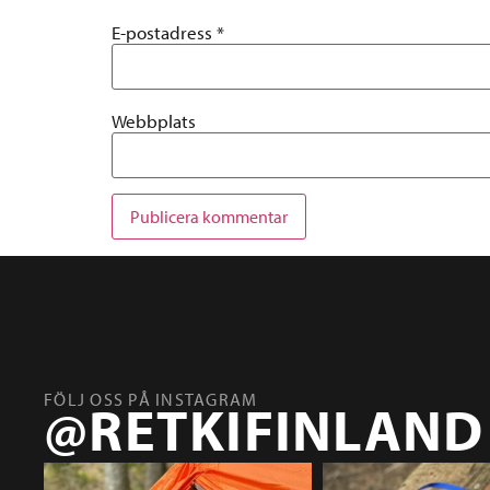
E-postadress
*
Webbplats
FÖLJ OSS PÅ INSTAGRAM
@RETKIFINLAND