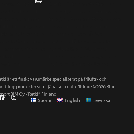
tki är ett finskt varumärke specialiserat på frilufts- och
andringsprodukter som tjänar alla naturälskare.©2026 Blue
mport BIM Oy / Retki® Finland
Suomi
English
Svenska