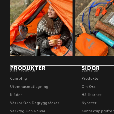
PRODUKTER
SIDOR
Alla Produkter
Startsida
Camping
Produkter
Utomhusmatlagning
Om Oss
Kläder
Hållbarhet
Väskor Och Dagryggsäckar
Nyheter
Verktyg Och Knivar
Kontaktuppgifte