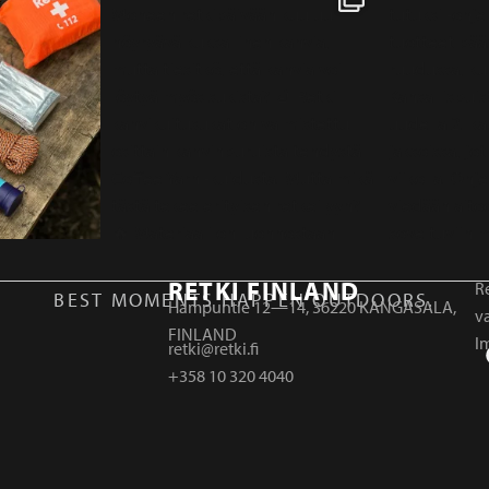
RETKI FINLAND
Re
BEST MOMENTS HAPPEN OUTDOORS.
Hampuntie 12—14, 36220 KANGASALA,
v
FINLAND
I
retki@retki.fi
+358 10 320 4040
r