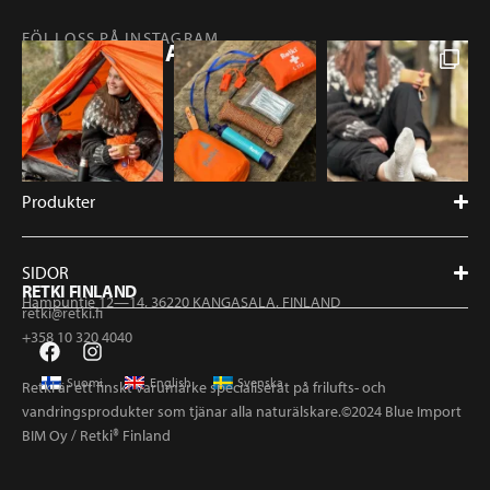
FÖLJ OSS PÅ INSTAGRAM
@RETKIFINLAND
Produkter
SIDOR
RETKI FINLAND
Hampuntie 12—14, 36220 KANGASALA, FINLAND
retki@retki.fi
+358 10 320 4040
Suomi
English
Svenska
Retki är ett finskt varumärke specialiserat på frilufts- och
vandringsprodukter som tjänar alla naturälskare.©2024 Blue Import
BIM Oy / Retki® Finland