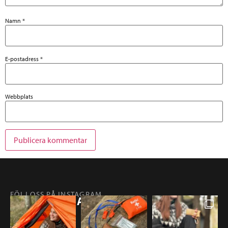
Namn
*
E-postadress
*
Webbplats
FÖLJ OSS PÅ INSTAGRAM
@RETKIFINLAND