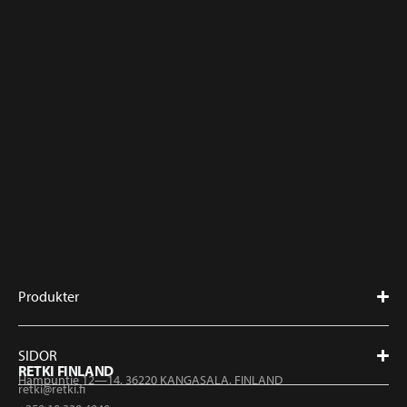
Produkter
SIDOR
RETKI FINLAND
Hampuntie 12—14, 36220 KANGASALA, FINLAND
retki@retki.fi