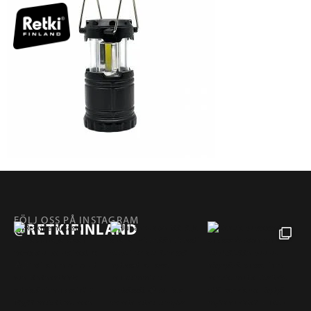
FÖLJ OSS PÅ INSTAGRAM
@RETKIFINLAND