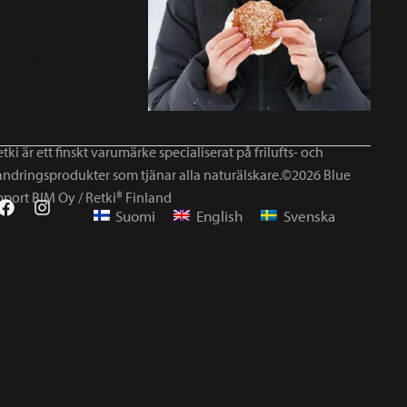
tki är ett finskt varumärke specialiserat på frilufts- och
andringsprodukter som tjänar alla naturälskare.©2026 Blue
mport BIM Oy / Retki® Finland
Suomi
English
Svenska