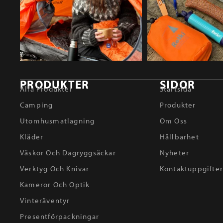
PRODUKTER
SIDOR
Alla Produkter
Startsida
Camping
Produkter
Utomhusmatlagning
Om Oss
Kläder
Hållbarhet
Väskor Och Dagryggsäckar
Nyheter
Verktyg Och Knivar
Kontaktuppgifte
Kameror Och Optik
Vinteräventyr
Presentförpackningar