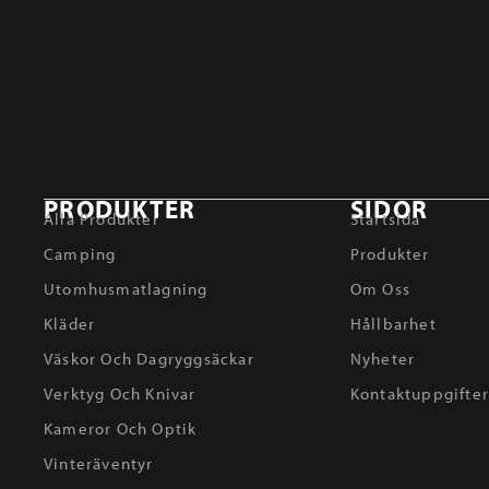
PRODUKTER
SIDOR
Alla Produkter
Startsida
Camping
Produkter
Utomhusmatlagning
Om Oss
Kläder
Hållbarhet
Väskor Och Dagryggsäckar
Nyheter
Verktyg Och Knivar
Kontaktuppgifte
Kameror Och Optik
Vinteräventyr