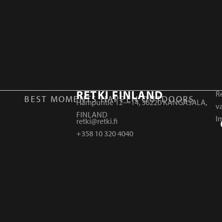
RETKI FINLAND
Re
BEST MOMENTS HAPPEN OUTDOORS.
Hampuntie 12—14, 36220 KANGASALA,
v
FINLAND
I
retki@retki.fi
+358 10 320 4040
r