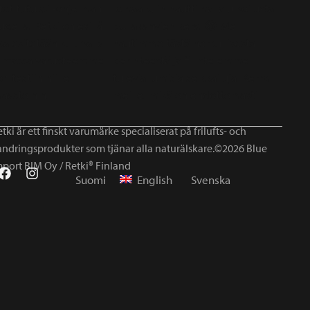
tki är ett finskt varumärke specialiserat på frilufts- och
andringsprodukter som tjänar alla naturälskare.©2026 Blue
mport BIM Oy / Retki® Finland
Suomi
English
Svenska