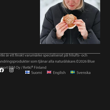
tki är ett finskt varumärke specialiserat på frilufts- och
andringsprodukter som tjänar alla naturälskare.©2026 Blue
mport BIM Oy / Retki® Finland
Suomi
English
Svenska