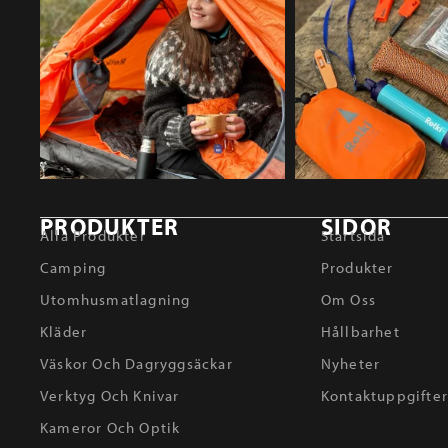
PRODUKTER
SIDOR
Alla Produkter
Startsida
Camping
Produkter
Utomhusmatlagning
Om Oss
Kläder
Hållbarhet
Väskor Och Dagryggsäckar
Nyheter
Verktyg Och Knivar
Kontaktuppgifte
Kameror Och Optik