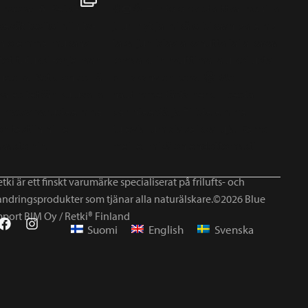
tki är ett finskt varumärke specialiserat på frilufts- och
andringsprodukter som tjänar alla naturälskare.©2026 Blue
mport BIM Oy / Retki® Finland
Suomi
English
Svenska