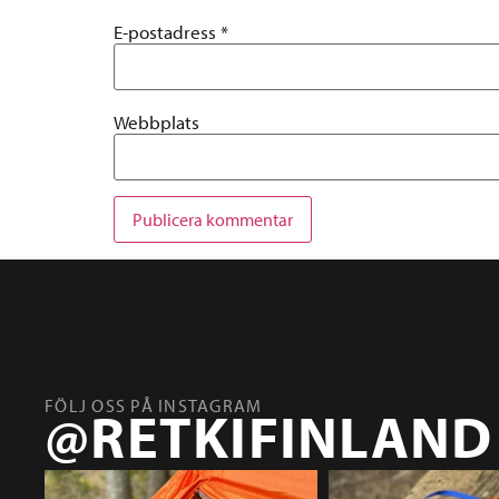
E-postadress
*
Webbplats
FÖLJ OSS PÅ INSTAGRAM
@RETKIFINLAND