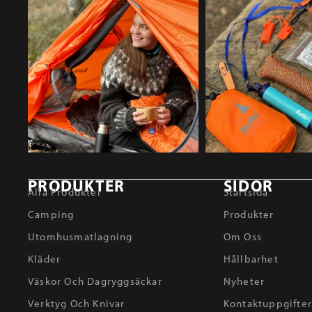
PRODUKTER
SIDOR
Alla Produkter
Startsida
Camping
Produkter
Utomhusmatlagning
Om Oss
Kläder
Hållbarhet
Väskor Och Dagryggsäckar
Nyheter
Verktyg Och Knivar
Kontaktuppgifte