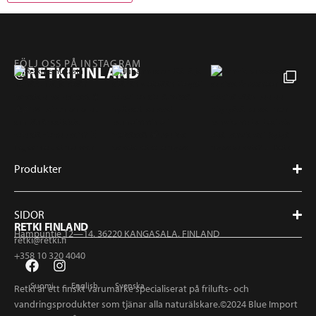
FÖLJ OSS PÅ INSTAGRAM
@RETKIFINLAND
Produkter
SIDOR
RETKI FINLAND
Hampuntie 12—14, 36220 KANGASALA, FINLAND
retki@retki.fi
+358 10 320 4040
Suomi
English
Svenska
Retki är ett finskt varumärke specialiserat på frilufts- och
vandringsprodukter som tjänar alla naturälskare.©2024 Blue Import