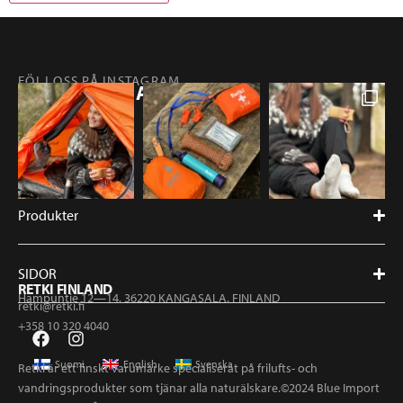
FÖLJ OSS PÅ INSTAGRAM
@RETKIFINLAND
Produkter
SIDOR
RETKI FINLAND
Hampuntie 12—14, 36220 KANGASALA, FINLAND
retki@retki.fi
+358 10 320 4040
Suomi
English
Svenska
Retki är ett finskt varumärke specialiserat på frilufts- och
vandringsprodukter som tjänar alla naturälskare.©2024 Blue Import