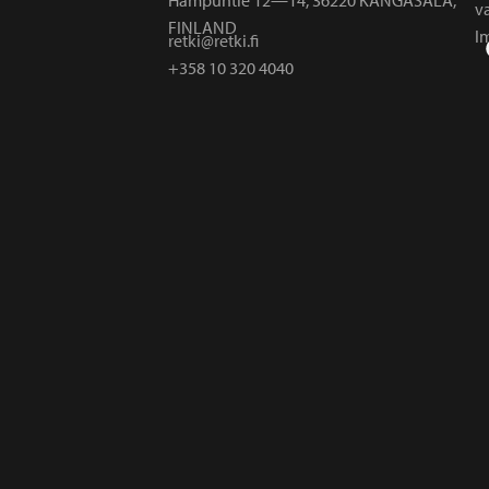
v
FINLAND
I
retki@retki.fi
+358 10 320 4040
r