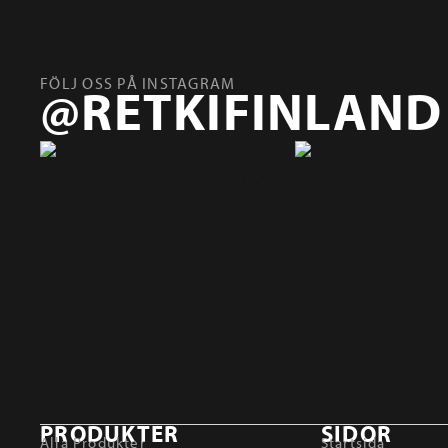
FÖLJ OSS PÅ INSTAGRAM
@RETKIFINLAND
PRODUKTER
SIDOR
Alla Produkter
Startsida