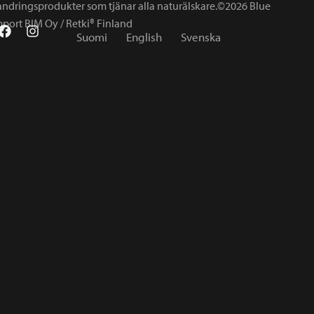
andringsprodukter som tjänar alla naturälskare.©2026 Blue
mport BIM Oy / Retki® Finland
Suomi
English
Svenska