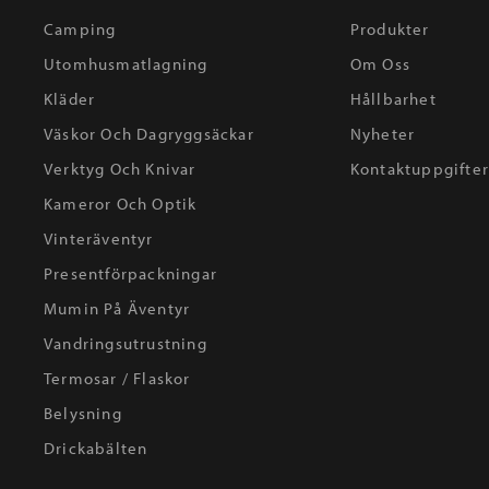
Camping
Produkter
Utomhusmatlagning
Om Oss
Kläder
Hållbarhet
Väskor Och Dagryggsäckar
Nyheter
Verktyg Och Knivar
Kontaktuppgifte
Kameror Och Optik
Vinteräventyr
Presentförpackningar
Mumin På Äventyr
Vandringsutrustning
Termosar / Flaskor
Belysning
Drickabälten