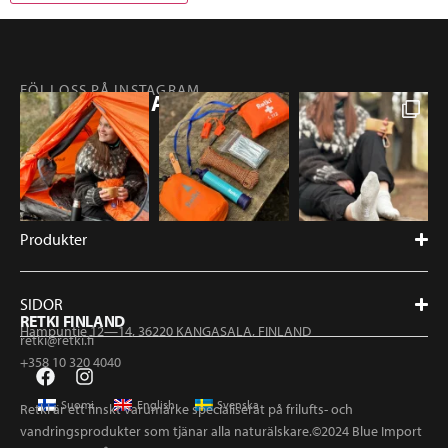
FÖLJ OSS PÅ INSTAGRAM
@RETKIFINLAND
Produkter
SIDOR
RETKI FINLAND
Hampuntie 12—14, 36220 KANGASALA, FINLAND
retki@retki.fi
+358 10 320 4040
Suomi
English
Svenska
Retki är ett finskt varumärke specialiserat på frilufts- och
vandringsprodukter som tjänar alla naturälskare.©2024 Blue Import