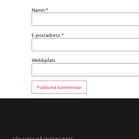
Namn
*
E-postadress
*
Webbplats
FÖLJ OSS PÅ INSTAGRAM