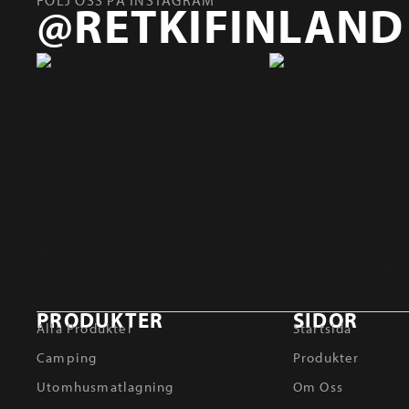
@RETKIFINLAND
PRODUKTER
SIDOR
Alla Produkter
Startsida
Camping
Produkter
Utomhusmatlagning
Om Oss