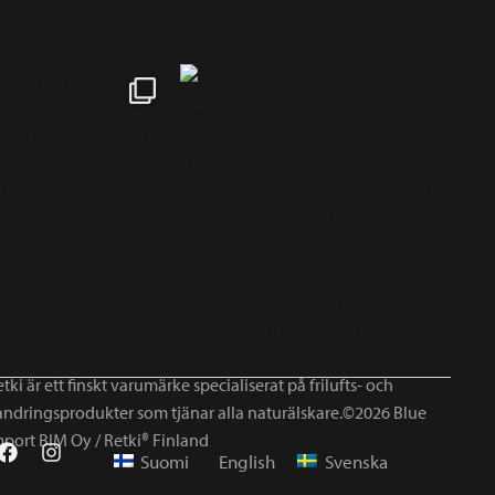
tki är ett finskt varumärke specialiserat på frilufts- och
andringsprodukter som tjänar alla naturälskare.©2026 Blue
mport BIM Oy / Retki® Finland
Suomi
English
Svenska