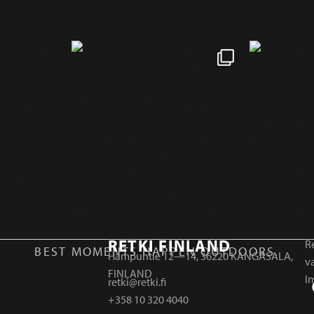
RETKI FINLAND
Re
BEST MOMENTS HAPPEN OUTDOORS.
Hampuntie 12—14, 36220 KANGASALA,
v
FINLAND
I
retki@retki.fi
+358 10 320 4040