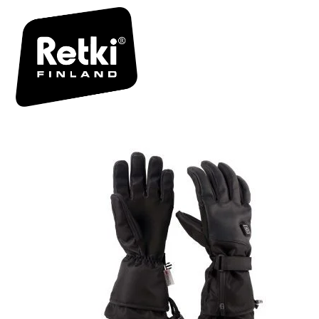
LÄMMITET
PÄÄKUVA 