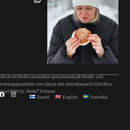
tki är ett finskt varumärke specialiserat på frilufts- och
andringsprodukter som tjänar alla naturälskare.©2026 Blue
mport BIM Oy / Retki® Finland
Suomi
English
Svenska