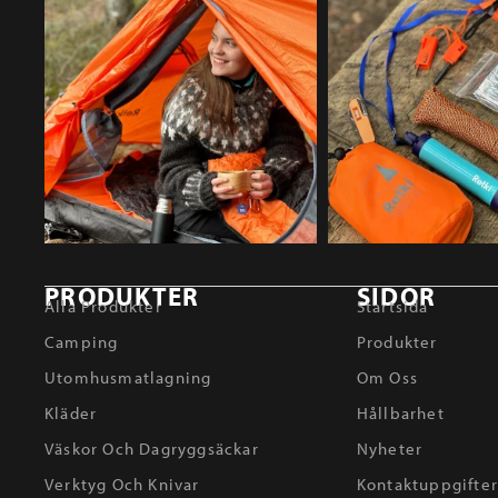
PRODUKTER
SIDOR
Alla Produkter
Startsida
Camping
Produkter
Utomhusmatlagning
Om Oss
Kläder
Hållbarhet
Väskor Och Dagryggsäckar
Nyheter
Verktyg Och Knivar
Kontaktuppgifte