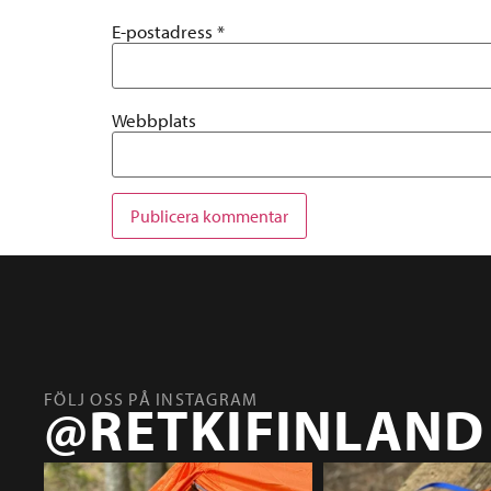
E-postadress
*
Webbplats
FÖLJ OSS PÅ INSTAGRAM
@RETKIFINLAND