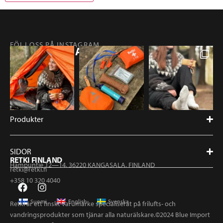
FÖLJ OSS PÅ INSTAGRAM
@RETKIFINLAND
Produkter
SIDOR
RETKI FINLAND
Hampuntie 12—14, 36220 KANGASALA, FINLAND
retki@retki.fi
+358 10 320 4040
Suomi
English
Svenska
Retki är ett finskt varumärke specialiserat på frilufts- och
vandringsprodukter som tjänar alla naturälskare.©2024 Blue Import