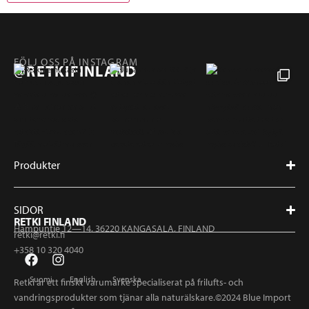
FÖLJ OSS PÅ INSTAGRAM
@RETKIFINLAND
Produkter
SIDOR
RETKI FINLAND
Hampuntie 12—14, 36220 KANGASALA, FINLAND
retki@retki.fi
+358 10 320 4040
Suomi
English
Svenska
Retki är ett finskt varumärke specialiserat på frilufts- och
vandringsprodukter som tjänar alla naturälskare.©2024 Blue Import