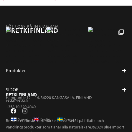
FÖLJ OSS PÅ INSTAGRAM
@RETKIFINLAND
Produkter
SIDOR
RETKI FINLAND
Hampuntie 12—14, 36220 KANGASALA, FINLAND
retki@retki.fi
+358 10 320 4040
Suomi
English
Svenska
Retki är ett finskt varumärke specialiserat på frilufts- och
vandringsprodukter som tjänar alla naturälskare.©2024 Blue Import