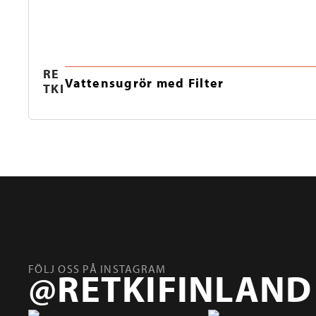
RE
Vattensugrör med Filter
TKI
FÖLJ OSS PÅ INSTAGRAM
@RETKIFINLAND