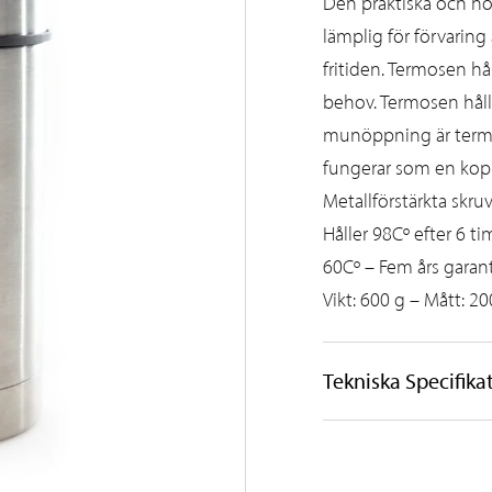
Den praktiska och hög
lämplig för förvaring
fritiden. Termosen hål
behov. Termosen håll
munöppning är termos
fungerar som en kop
Metallförstärkta skruv
Håller 98Cº efter 6 t
60Cº – Fem års garant
Vikt: 600 g – Mått: 
Tekniska Specifika