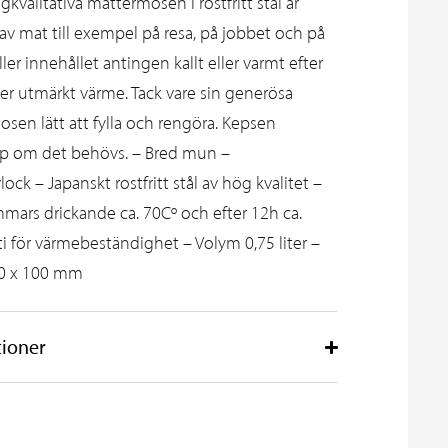
kvalitativa mattermosen i rostfritt stål är
 av mat till exempel på resa, på jobbet och på
ler innehållet antingen kallt eller varmt efter
er utmärkt värme. Tack vare sin generösa
en lätt att fylla och rengöra. Kepsen
p om det behövs. – Bred mun –
lock – Japanskt rostfritt stål av hög kvalitet –
immars drickande ca. 70Cº och efter 12h ca.
i för värmebeständighet – Volym 0,75 liter –
200 x 100 mm
tioner