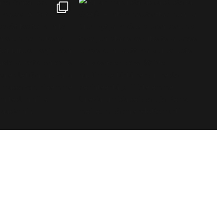
tki är ett finskt varumärke specialiserat på frilufts- och
andringsprodukter som tjänar alla naturälskare.©2026 Blue
mport BIM Oy / Retki® Finland
Suomi
English
Svenska