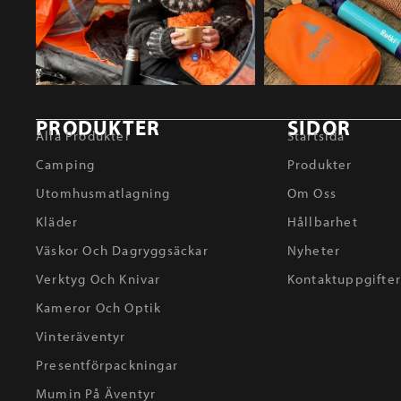
PRODUKTER
SIDOR
Alla Produkter
Startsida
Camping
Produkter
Utomhusmatlagning
Om Oss
Kläder
Hållbarhet
Väskor Och Dagryggsäckar
Nyheter
Verktyg Och Knivar
Kontaktuppgifte
Kameror Och Optik
Vinteräventyr
Presentförpackningar
Mumin På Äventyr