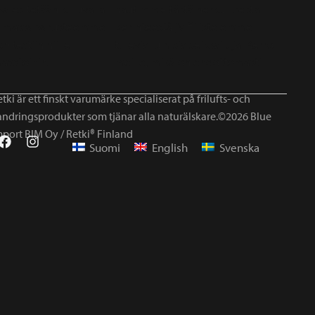
tki är ett finskt varumärke specialiserat på frilufts- och
andringsprodukter som tjänar alla naturälskare.©2026 Blue
mport BIM Oy / Retki® Finland
Suomi
English
Svenska