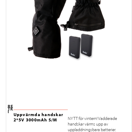
RE
TK
I
Uppvärmda handskar
NYTT för vintern! Vadderade
2*5V 3000mAh S/M
handskar värms upp av
uppladdningsbara batterier.