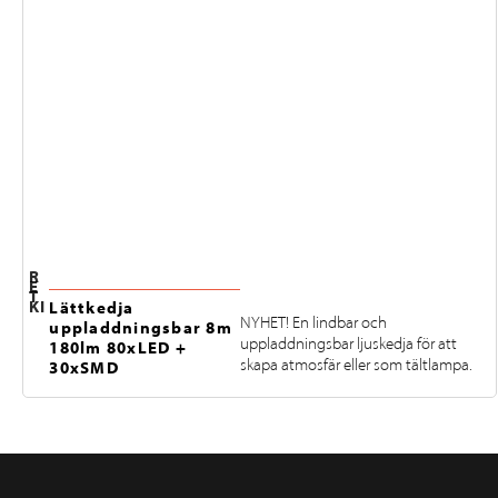
R
E
T
KI
Lättkedja
NYHET! En lindbar och
uppladdningsbar 8m
uppladdningsbar ljuskedja för att
180lm 80xLED +
skapa atmosfär eller som tältlampa.
30xSMD