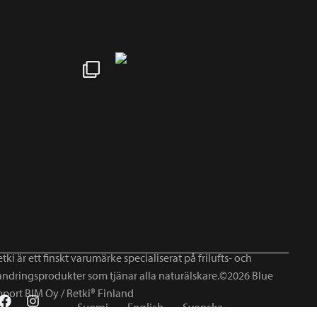
tki är ett finskt varumärke specialiserat på frilufts- och
andringsprodukter som tjänar alla naturälskare.©2026 Blue
mport BIM Oy / Retki® Finland
Suomi
English
Svenska