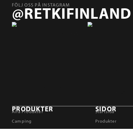
FÖLJ OSS PÅ INSTAGRAM
@RETKIFINLAND
PRODUKTER
SIDOR
Alla Produkter
Startsida
Camping
Produkter
Utomhusmatlagning
Om Oss