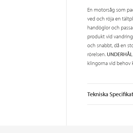
En motorsåg som pack
ved och röja en tältp
handöglor och passar
produkt vid vandring
och snabbt, då en sto
UNDERHÅL
rörelsen.
klingorna vid behov k
Tekniska Specifika