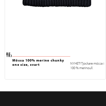
RE
TKI
Mössa 100% merino chunky
NYHET! Tjockare mössa i
one size, svart
100 % merinoull.