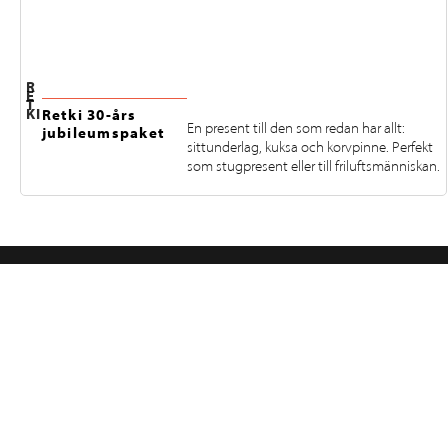
R
E
T
KI
Retki 30-års
En present till den som redan har allt:
jubileumspaket
sittunderlag, kuksa och korvpinne. Perfekt
som stugpresent eller till friluftsmänniskan.
FÖLJ OSS PÅ INSTAGRAM
@RETKIFINLAND