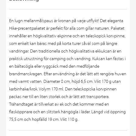
En lugn mellanmålspaus är kronan på varje utflykt! Det eleganta
Hike-presentpaketet är perfekt för alla som gillar naturen. Paketet
innehåller en högkvalitativ ekpinne och en teleskopisk korvpinne,
som enkelt kan bäras med på korta turer såväl som på längre
vandringar. Den traditionella och högkvalitativa ekkuksan är en
praktisk utrustning för camping och vandring. Kuksan kan fästas i
en bältesögla eller ryggsäck med den medföljande
brandmanskragen. Efter användning är det lätt att rengöra huven
med varmt vatten. Diameter 8 cm, höjd 6,5 cm. Vikt 170 g utan
karbinhake/krok. Volym 170 ml. Den teleskopiska korvpinnen
packas ner till en liten storlek och är lätt att transportera.
Trähandtaget är tillverkat av ek och det kommer med en
flasköppnare och en slitstark hängögla i läder. Längd vid öppning
75,5 cm och hopfälld 19 cm. Vikt 110 g.