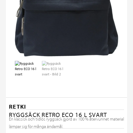
RETKI
RYGGSÄCK RETRO ECO 16 L SVART
En klassisk och tidlös ryggsäck gjord av 100 % återvunnet material
lämpar sig för många ändamål.