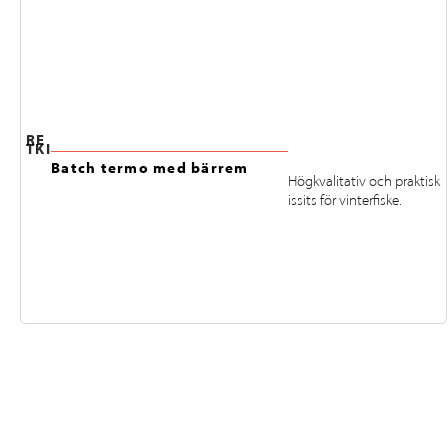
RE
TKI
Batch termo med bärrem
Högkvalitativ och praktisk
issits för vinterfiske.
FÖLJ OSS PÅ INSTAGRAM