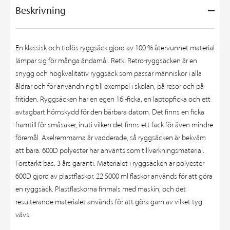
Beskrivning
En klassisk och tidlös ryggsäck gjord av 100 % återvunnet material
lämpar sig för många ändamål. Retki Retro-ryggsäcken är en
snygg och högkvalitativ ryggsäck som passar människor i alla
åldrar och för användning till exempel i skolan, på resor och på
fritiden. Ryggsäcken har en egen 16l-ficka, en laptopficka och ett
avtagbart hörnskydd för den bärbara datorn. Det finns en ficka
framtill för småsaker, inuti vilken det finns ett fack för även mindre
föremål. Axelremmarna är vadderade, så ryggsäcken är bekväm
att bära. 600D polyester har använts som tillverkningsmaterial.
Förstärkt bas. 3 års garanti. Materialet i ryggsäcken är polyester
600D gjord av plastflaskor. 22 5000 ml flaskor används för att göra
en ryggsäck. Plastflaskorna finmals med maskin, och det
resulterande materialet används för att göra garn av vilket tyg
vävs.