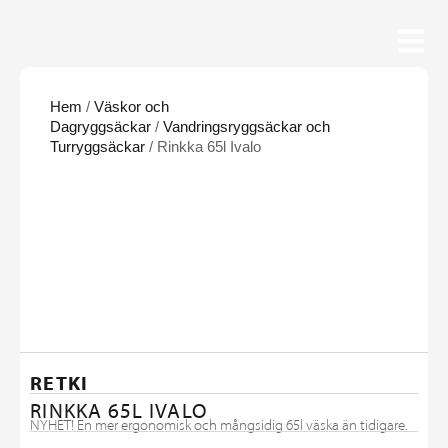
Hem
/
Väskor och
Dagryggsäckar
/
Vandringsryggsäckar och
Turryggsäckar
/ Rinkka 65l Ivalo
RETKI
RINKKA 65L IVALO
NYHET! En mer ergonomisk och mångsidig 65l väska än tidigare.