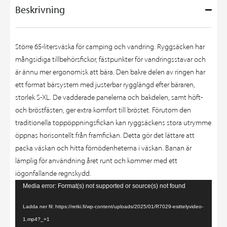
Beskrivning
Större 65-litersväska för camping och vandring. Ryggsäcken har
mångsidiga tillbehörsfickor, fästpunkter för vandringsstavar och
är ännu mer ergonomisk att bära. Den bakre delen av ringen har
ett format bärsystem med justerbar rygglängd efter bäraren,
storlek S-XL. De vadderade panelerna och bakdelen, samt höft-
och bröstfästen, ger extra komfort till bröstet. Förutom den
traditionella toppöppningsfickan kan ryggsäckens stora utrymme
öppnas horisontellt från framfickan. Detta gör det lättare att
packa väskan och hitta förnödenheterna i väskan. Banan är
lämplig för användning året runt och kommer med ett
iögonfallande regnskydd.
Videospelare
Media error: Format(s) not supported or source(s) not found
Ladda ner fil: https://retki.fi/wp-content/uploads/2025/01/R7029-esittelyvideo-
1.mp4?_=1