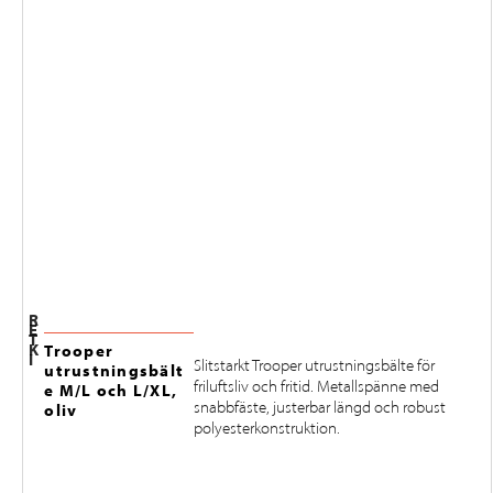
R
E
T
K
Trooper
I
Slitstarkt Trooper utrustningsbälte för
utrustningsbält
friluftsliv och fritid. Metallspänne med
e M/L och L/XL,
snabbfäste, justerbar längd och robust
oliv
polyesterkonstruktion.