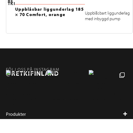
RE
TKI
Uppblåsbar liggunderlag 185
Uppblåsbart liggunderlag
× 70 Comfort, orange
med inbyggd pump
FÖLJ OSS PÅ INSTAGRAM
@RETKIFINLAND
Produkter