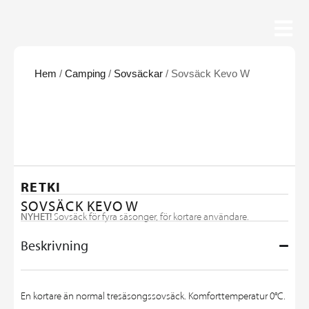
Hem
/
Camping
/
Sovsäckar
/ Sovsäck Kevo W
RETKI
SOVSÄCK KEVO W
NYHET!
Sovsäck för fyra säsonger, för kortare användare.
Beskrivning
En kortare än normal tresäsongssovsäck. Komforttemperatur 0°C.