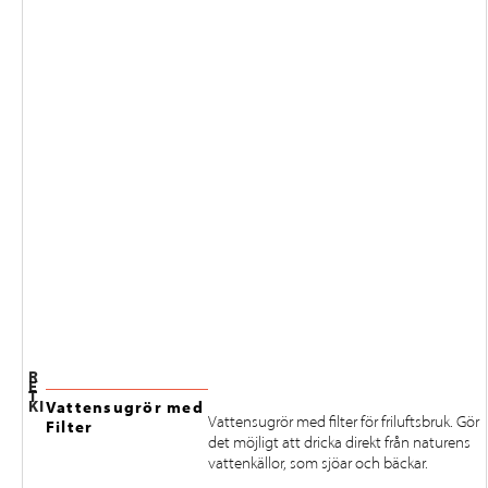
R
E
T
KI
Vattensugrör med
Vattensugrör med filter för friluftsbruk. Gör
Filter
det möjligt att dricka direkt från naturens
vattenkällor, som sjöar och bäckar.