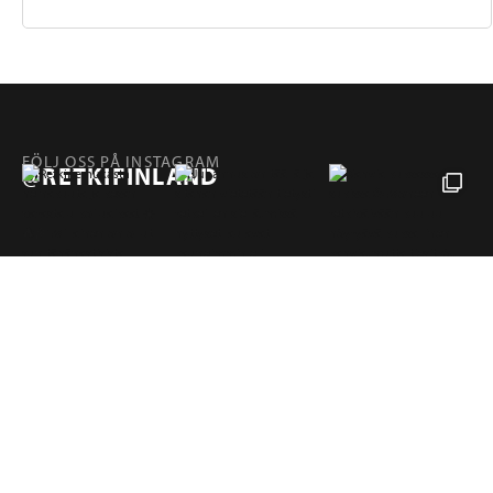
FÖLJ OSS PÅ INSTAGRAM
@RETKIFINLAND
Produkter
SIDOR
RETKI FINLAND
Hampuntie 12—14, 36220 KANGASALA, FINLAND
retki@retki.fi
+358 10 320 4040