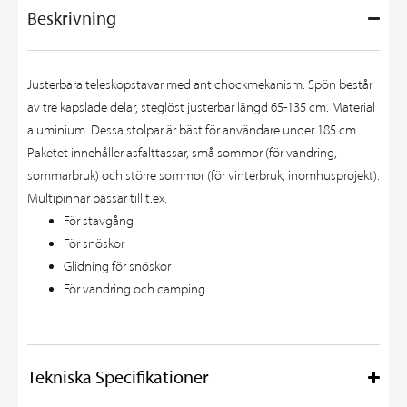
Beskrivning
Justerbara teleskopstavar med antichockmekanism. Spön består
av tre kapslade delar, steglöst justerbar längd 65-135 cm. Material
aluminium. Dessa stolpar är bäst för användare under 185 cm.
Paketet innehåller asfalttassar, små sommor (för vandring,
sommarbruk) och större sommor (för vinterbruk, inomhusprojekt).
Multipinnar passar till t.ex.
För stavgång
För snöskor
Glidning för snöskor
För vandring och camping
Tekniska Specifikationer