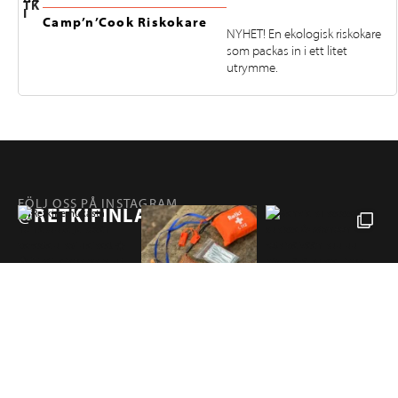
TK
I
Camp’n’Cook Riskokare
NYHET! En ekologisk riskokare
som packas in i ett litet
utrymme.
FÖLJ OSS PÅ INSTAGRAM
@RETKIFINLAND
Produkter
SIDOR