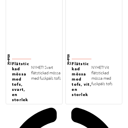
R
R
E
E
T
T
KI
KI
Flätstic
Flätstic
NYHET! Svart
NYHET! Vit
kad
kad
flätstickad mössa
flätstickad
mössa
mössa
med fuskpäls tofs
mössa med
med
med
fuskpäls tofs
tofs,
tofs, vit,
svart,
en
en
storlek
storlek