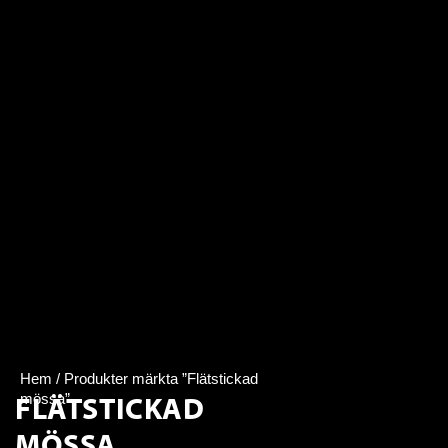
Hem
/ Produkter märkta ”Flätstickad
FLÄTSTICKAD
mössa”
MÖSSA