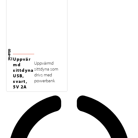
R
E
T
KI
Uppvär
Uppvärmd
md
sittdyna som
sittdyna
drivs med
USB,
powerbank
svart,
5V 2A