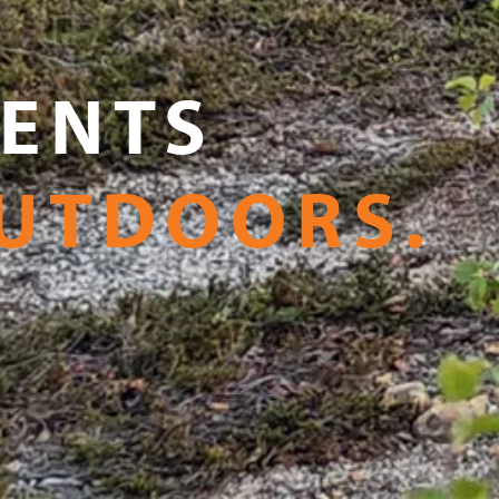
ENTS
UTDOORS.