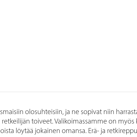
smaisiin olosuhteisiin, ja ne sopivat niin harra
n retkeilijän toiveet. Valikoimassamme on myös 
doista löytää jokainen omansa. Erä- ja retkirepp