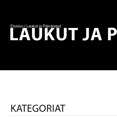
LAUKUT JA 
Etusivu
/ Laukut ja Päiväreput
KATEGORIAT