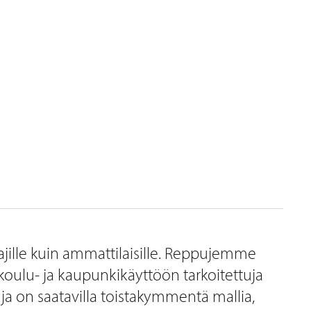
R
stajille kuin ammattilaisille. Reppujemme
koulu- ja kaupunkikäyttöön tarkoitettuja
uja on saatavilla toistakymmentä mallia,