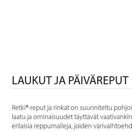
REPUT
LAUKUT JA PÄIVÄREPUT
Retki®-reput ja rinkat on suunniteltu pohjoi
laatu ja ominaisuudet täyttävät vaativanki
erilaisia reppumalleja, joiden värivaihtoeh