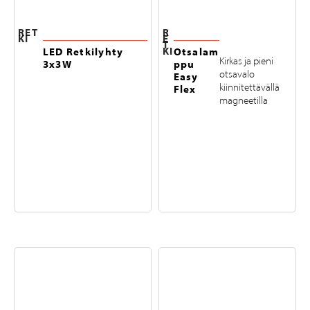
RET
R
KI
E
T
KI
LED Retkilyhty
Otsalam
Kirkas ja pieni
3x3W
ppu
otsavalo
Easy
kiinnitettävällä
Flex
magneetilla