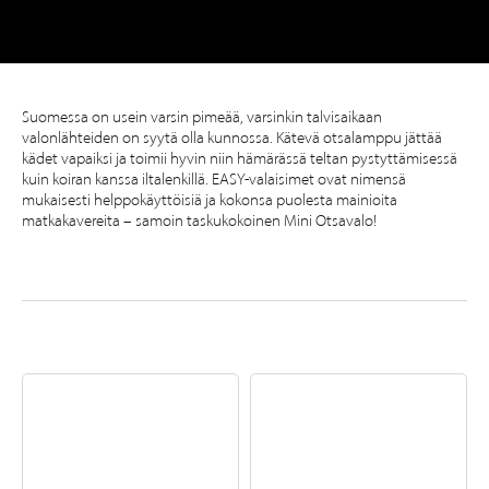
Suomessa on usein varsin pimeää, varsinkin talvisaikaan
valonlähteiden on syytä olla kunnossa. Kätevä otsalamppu jättää
kädet vapaiksi ja toimii hyvin niin hämärässä teltan pystyttämisessä
kuin koiran kanssa iltalenkillä. EASY-valaisimet ovat nimensä
mukaisesti helppokäyttöisiä ja kokonsa puolesta mainioita
matkakavereita – samoin taskukokoinen Mini Otsavalo!