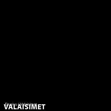
VALAISIMET
Etusivu
/ Valaisimet