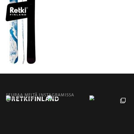
SEURAA MEITÄ INSTAGRAMISSA
@RETKIFINLAND